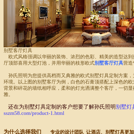
别墅客厅灯具
欧式风格强调以华丽的装饰、浓烈的色彩、精美的造型达到
厅顶部喜用大型灯池，并用华丽的枝形欧式
别墅客厅灯具
营造
孙氏照明为您提供高档而又典雅的欧式别墅灯具定制方案，
环境。以上图的别墅客厅为例，白色的石膏顶搭配上深色的欧
背景和碎花的墙纸相呼应，柔和的灯光洒满整个客厅，一切显
雅。
还在为别墅灯具定制的客户想要了解孙氏照明
别墅灯
sszm58.com/product-1.html
为
什么选择我
们
专业的设计团队 让酒店、别墅灯具更