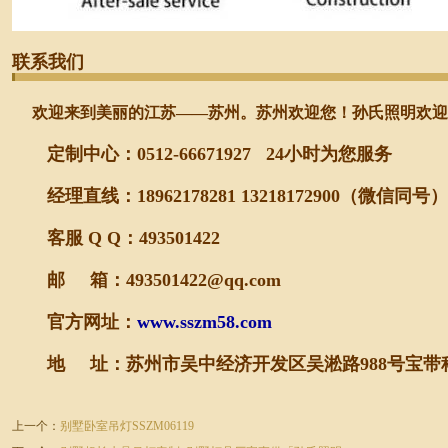
联系我们
欢迎
来到
美丽的江苏——苏
州。
苏州欢迎您！
孙氏照明欢迎
定制
中心：
0512-66671927
24小时为您服务
经理直线
：
18962178281 13218172900
（
微信同号
）
客服 Q Q：493501422
邮 箱：493501422@qq.com
官方网址：
www.sszm58.com
地 址
：
苏州市吴中经济开发区吴淞路988号宝带
上一个：
别墅卧室吊灯SSZM06119