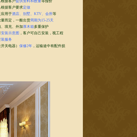
具
根据客户
提供资料和
数
量
等报价
具
根据客户要求
定做
泛应用于
酒店、别墅、KTV、会所
等
数量而定，一般出货
周期为15-25天
箱、填充、外加
厚木箱
多重保护
有
安装示意图
，客户可自己安装，视工程
安装服务
含开关电器）
保修2年
，
运输途中有配件损