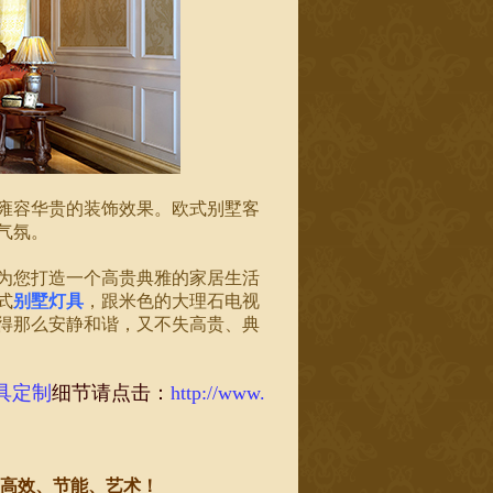
雍容华贵的装饰效果。欧式别墅客
气氛。
为您打造一个高贵典雅的家居生活
式
别墅灯具
，跟米色的大理石电视
得那么安静和谐，又不失高贵、典
具定制
细节请点击：
http://www.
加高效、节能、艺术！